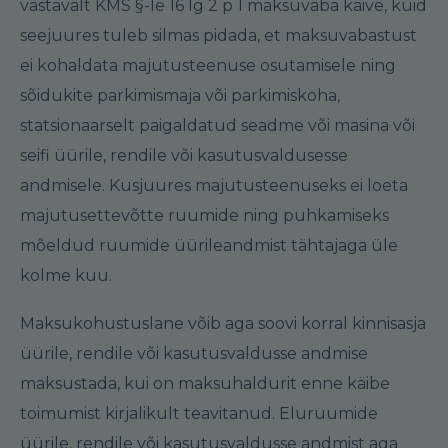
vastavalt KMS §-le 16 lg 2 p 1 maksuvaba käive, kuid
seejuures tuleb silmas pidada, et maksuvabastust
ei kohaldata majutusteenuse osutamisele ning
sõidukite parkimismaja või parkimiskoha,
statsionaarselt paigaldatud seadme või masina või
seifi üürile, rendile või kasutusvaldusesse
andmisele. Kusjuures majutusteenuseks ei loeta
majutusettevõtte ruumide ning puhkamiseks
mõeldud ruumide üürileandmist tähtajaga üle
kolme kuu.
Maksukohustuslane võib aga soovi korral kinnisasja
üürile, rendile või kasutusvaldusse andmise
maksustada, kui on maksuhaldurit enne käibe
toimumist kirjalikult teavitanud. Eluruumide
üürile, rendile või kasutusvaldusse andmist aga