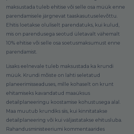
maksustada tuleb ehitise või selle osa müük enne
parendamisele järgnevat taaskasutuselevõttu.
Ehitis loetakse oluliselt parendatuks, kui kulud,
mis on parendusega seotud ületavalt vähemalt
10% ehitise või selle osa soetusmaksumust enne
parendamist.
Lisaks eelnevale tuleb maksustada ka krundi
müük. Krundi mõiste on lahti seletatud
planeerimisseaduses, mille kohaselt on krunt
ehitamiseks kavandatud maaüksus
detailplaneeringu koostamise kohustusega alal.
Maa muutub krundiks siis, kui kinnitatakse
detailplaneering või kui väljastatakse ehitusluba.
Rahandusministeeriumi kommentaarides