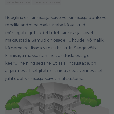
käibe tekkimine
maksuvaba käive
Reeglina on kinnisasja käive või kinnisasja üürile või
rendile andmine maksuvaba käive, kuid
mõningatel juhtudel tuleb kinnisasja käivet
maksustada. Samuti on osadel juhtudel võimalik
käibemaksu lisada vabatahtlikult. Seega võib
kinnisasja maksustamine tunduda esialgu
keeruline ning segane. Et asja lihtsustada, on
alljärgnevalt selgitatud, kuidas peaks erinevatel
juhtudel kinnisasja käivet maksustama.