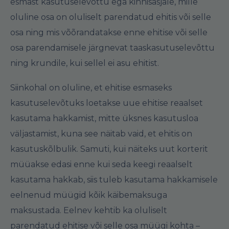
esmast kasutuselevõttu ega kinnisasjale, mille
oluline osa on oluliselt parendatud ehitis või selle
osa ning mis võõrandatakse enne ehitise või selle
osa parendamisele järgnevat taaskasutuselevõttu
ning krundile, kui sellel ei asu ehitist.
Siinkohal on oluline, et ehitise esmaseks
kasutuselevõtuks loetakse uue ehitise reaalset
kasutama hakkamist, mitte üksnes kasutusloa
väljastamist, kuna see näitab vaid, et ehitis on
kasutuskõlbulik. Samuti, kui näiteks uut korterit
müüakse edasi enne kui seda keegi reaalselt
kasutama hakkab, siis tuleb kasutama hakkamisele
eelnenud müügid kõik käibemaksuga
maksustada. Eelnev kehtib ka oluliselt
parendatud ehitise või selle osa müügi kohta –