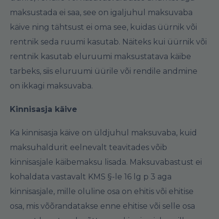
maksustada ei saa, see on igaljuhul maksuvaba
käive ning tähtsust ei oma see, kuidas üürnik või
rentnik seda ruumi kasutab. Näiteks kui üürnik või
rentnik kasutab eluruumi maksustatava käibe
tarbeks, siis eluruumi üürile või rendile andmine
on ikkagi maksuvaba.
Kinnisasja käive
Ka kinnisasja käive on üldjuhul maksuvaba, kuid
maksuhaldurit eelnevalt teavitades võib
kinnisasjale käibemaksu lisada. Maksuvabastust ei
kohaldata vastavalt KMS §-le 16 lg p 3 aga
kinnisasjale, mille oluline osa on ehitis või ehitise
osa, mis võõrandatakse enne ehitise või selle osa