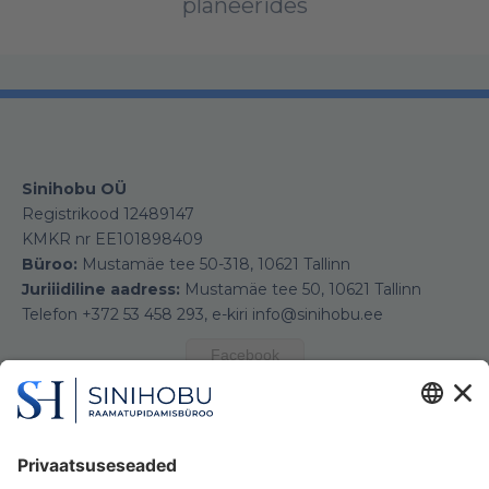
planeerides
Sinihobu OÜ
Registrikood 12489147
KMKR nr EE101898409
Büroo:
Mustamäe tee 50-318, 10621 Tallinn
Juriiidiline aadress:
Mustamäe tee 50, 10621 Tallinn
Telefon +372 53 458 293, e-kiri info@sinihobu.ee
Facebook