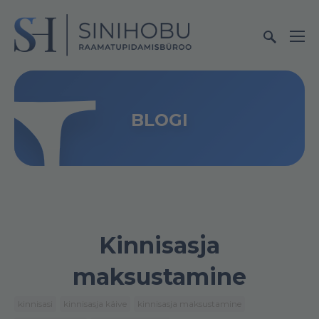
BLOGI
Kinnisasja
maksustamine
kinnisasi
kinnisasja käive
kinnisasja maksustamine