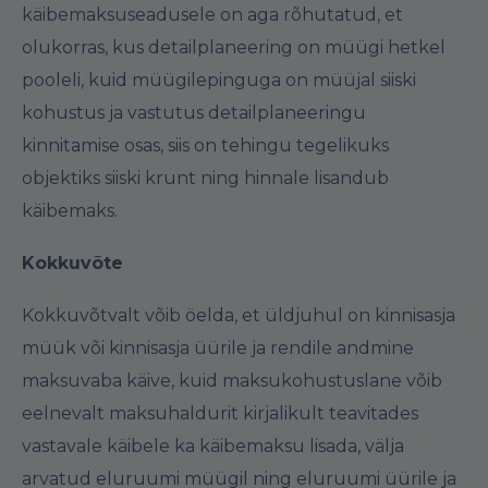
käibemaksuseadusele on aga rõhutatud, et
olukorras, kus detailplaneering on müügi hetkel
pooleli, kuid müügilepinguga on müüjal siiski
kohustus ja vastutus detailplaneeringu
kinnitamise osas, siis on tehingu tegelikuks
objektiks siiski krunt ning hinnale lisandub
käibemaks.
Kokkuvõte
Kokkuvõtvalt võib öelda, et üldjuhul on kinnisasja
müük või kinnisasja üürile ja rendile andmine
maksuvaba käive, kuid maksukohustuslane võib
eelnevalt maksuhaldurit kirjalikult teavitades
vastavale käibele ka käibemaksu lisada, välja
arvatud eluruumi müügil ning eluruumi üürile ja