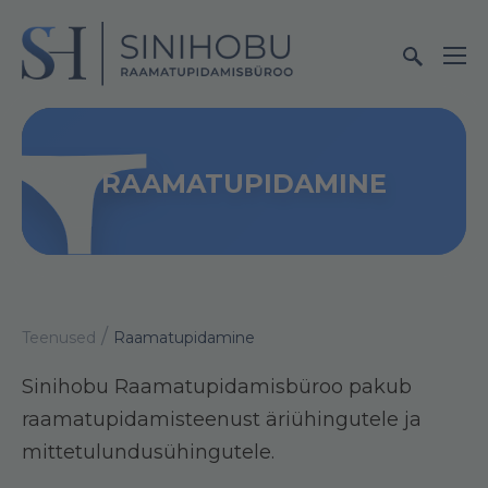
RAAMATUPIDAMINE
/
Teenused
Raamatupidamine
Sinihobu Raamatupidamisbüroo pakub
raamatupidamisteenust äriühingutele ja
mittetulundusühingutele.