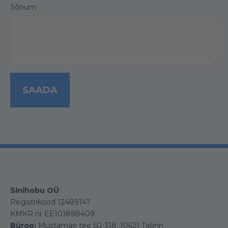
Sõnum
Sinihobu OÜ
Registrikood 12489147
KMKR nr EE101898409
Büroo:
Mustamäe tee 50-318, 10621 Tallinn