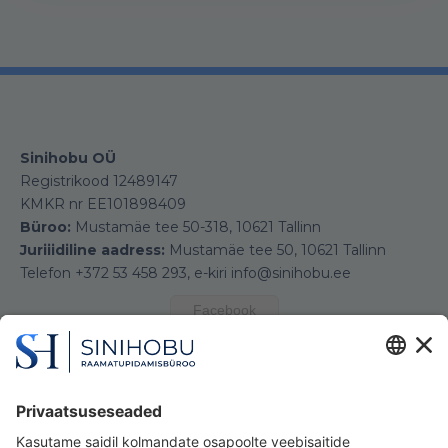
Sinihobu OÜ
Registrikood 12489147
KMKR nr EE101898409
Büroo:
Mustamäe tee 50-318, 10621 Tallinn
Juriiidiline aadress:
Mustamäe tee 50, 10621 Tallinn
Telefon +372 53 458 293, e-kiri info@sinihobu.ee
Facebook