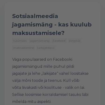
Sotsiaalmeedia
jagamismäng - kas kuulub
maksustamisele?
tulumaks
jagamismäng
Facebook
kingitus
maksustamine
tarbijaloterii
Väga populaarsed on Facebooki
jagamismängud mille puhul pildi
jagajate ja lehe „laikijate“ vahel loositakse
välja mõni toode ja teenus. Küll võib
võita liivakasti või koolituse - valik on lai.
Sellise loosimise korraldamisel tasuks läbi
mõelda mitu aspekti.