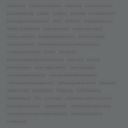
käibemaks
käibemaksuseadus
käibevara
kasumiaruanne
käsundusleping
kaubik
kingitus
kinnisasi
kinnisasja käive
kinnisasja maksustamine
KMD
KMD INF
lihtsustatud arve
Maksu- ja Tolliamet
maksustamine
maksuvaba käive
maksuvaba tulu
materiaalne põhivara
miinimumpalk
miinumumpalk
minimaalne sotsiaalmaksu kohustus
mootorsõidukimaks
MOSS
omatarve
piiratud käibemaksukohustuslane
põhivara
puhkus
puhkusereserv
püsiv tegevuskoht
raamatupidaja
raamatupidamisbüroo
raamatupidamise sise-eeskiri
raamatupidamisprogramm
rahavoogude aruanne
sõiduauto
sotsiaalmaks
tarbijaloterii
tööleping
töövõtuleping
trendianalüüs
TSD
tulumaks
tulumaksuvaba miinimum
tulumaksuvaba osa
väikeettevõte
välislähetuse päevaraha
vanaduspensionäri maksuvaba tulu
vastutuskindlustus
viited arvele