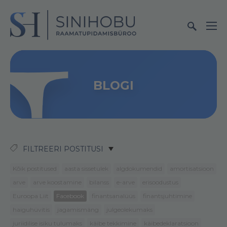
BLOGI
FILTREERI POSTITUSI
Kõik postitused
aasta sissetulek
algdokumendid
amortisatsioon
arve
arve koostamine
bilanss
e-arve
erisoodustus
Euroopa Liit
Facebook
finantsanalüüs
finantsjuhtimine
haiguhüvitis
jagamismäng
julgeolekumaks
juriidilise isiku tulumaks
käibe tekkimine
käibedeklaratsioon