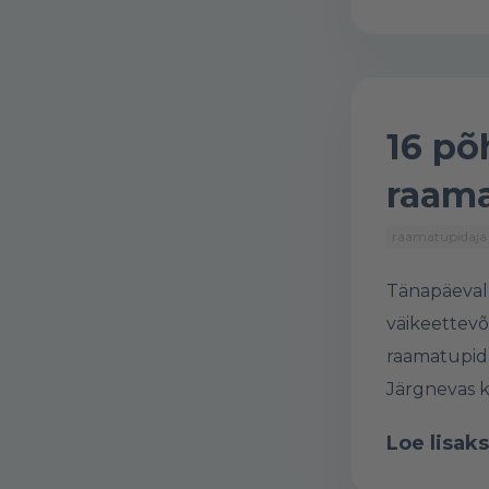
16 põ
raama
raamatupidaja
Tänapäeval
väikeettevõ
raamatupida
Järgnevas ki
Loe lisaks