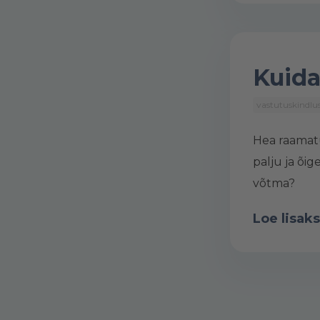
Kuida
vastutuskindlu
Hea raamatu
palju ja õig
võtma?
Loe lisaks