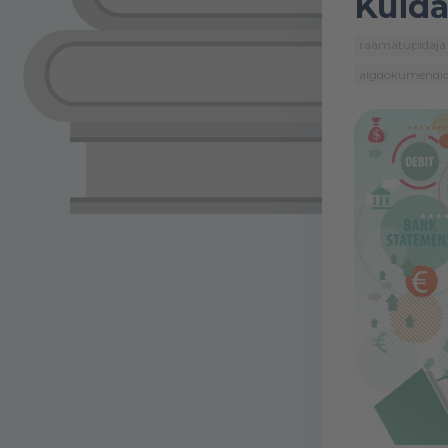
Kuida
raamatupidaja
algdokumendi