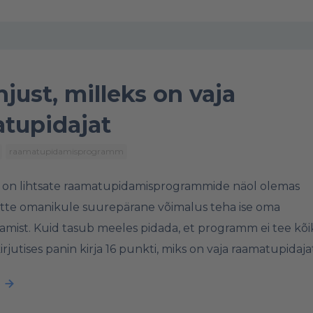
hjust, milleks on vaja
tupidajat
raamatupidamisprogramm
 on lihtsate raamatupidamisprogrammide näol olemas
tte omanikule suurepärane võimalus teha ise oma
mist. Kuid tasub meeles pidada, et programm ei tee kõike
rjutises panin kirja 16 punkti, miks on vaja raamatupidaja