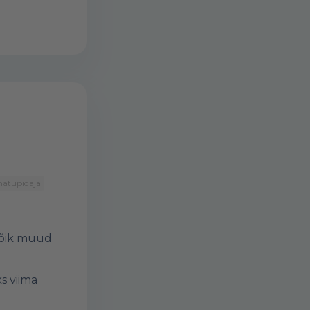
atupidaja
Kõik muud
s viima