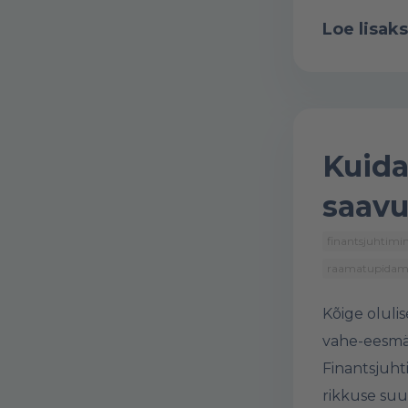
Loe lisaks
Kuida
saavu
finantsjuhtimi
raamatupidam
Kõige olul
vahe-eesmä
Finantsjuht
rikkuse suu