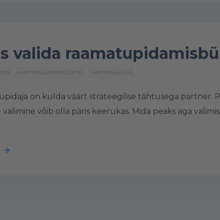
s valida raamatupidamisb
stus
raamatupidamisbüroo
raamatupidaja
pidaja on kulda väärt strateegilise tähtusega partner. 
e valimine võib olla päris keerukas. Mida peaks aga valimi