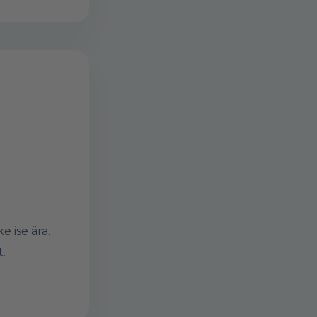
 ise ära.
t.