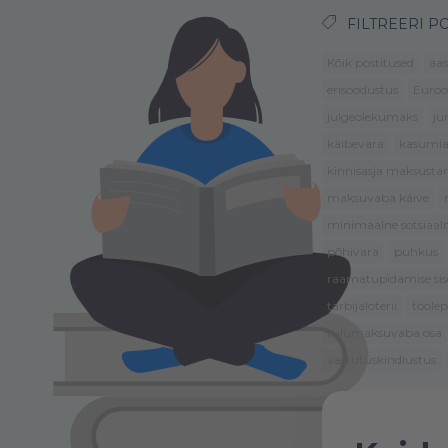
FILTREERI PO
Kõik postitused
aas
erisoodustus
Euroo
julgeolekumaks
ju
käibevara
kasumi
kinnisasja maksusta
maksuvaba käive
minimaalne sotsiaa
põhivara
puhkus
raamatupidamise sise
tarbijaloterii
tööle
tulumaksuvaba osa
vastutuskindlustus