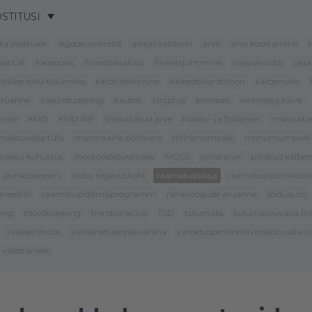
STITUSI
ta sissetulek
algdokumendid
amortisatsioon
arve
arve koostamine
b
pa Liit
Facebook
finantsanalüüs
finantsjuhtimine
haiguhüvitis
jag
riidilise isiku tulumaks
käibe tekkimine
käibedeklaratsioon
käibemaks
aruanne
käsundusleping
kaubik
kingitus
kinnisasi
kinnisasja käive
mine
KMD
KMD INF
lihtsustatud arve
Maksu- ja Tolliamet
maksusta
maksuvaba tulu
materiaalne põhivara
miinimumpalk
miinumumpalk
lmaksu kohustus
mootorsõidukimaks
MOSS
omatarve
piiratud käib
puhkusereserv
püsiv tegevuskoht
raamatupidaja
raamatupidamisbür
-eeskiri
raamatupidamisprogramm
rahavoogude aruanne
sõiduauto
ping
töövõtuleping
trendianalüüs
TSD
tulumaks
tulumaksuvaba m
väikeettevõte
välislähetuse päevaraha
vanaduspensionäri maksuvaba t
viited arvele