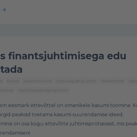
s finantsjuhtimisega edu
tada
ne
bilanss
kasumiaruanne
rahavoogude aruanne
väikeettevõte
raam
isbüroo
raamatupidamisprogramm
isem eesmärk ettevõttel on omanikele kasumi toomine. 
rgid peaksid toetama kasumi suurendamise ideed.
imine on osa kogu ettevõtte juhtimisprotsessist, mis peak
rendamiseni.