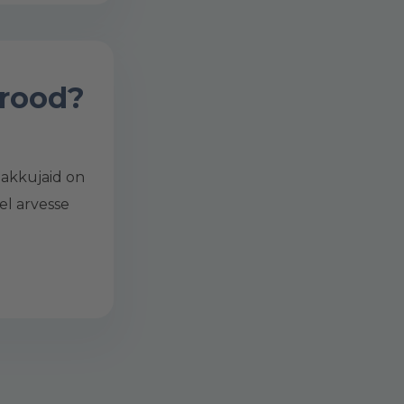
ürood?
Pakkujaid on
sel arvesse