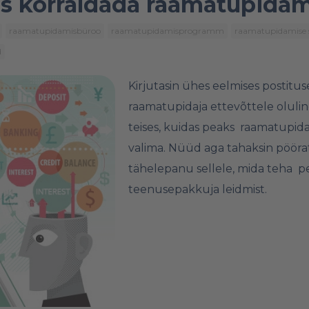
s korraldada raamatupidam
raamatupidamisbüroo
raamatupidamisprogramm
raamatupidamise si
d
Kirjutasin ühes eelmises
postitus
raamatupidaja ettevõttele olulin
teises
, kuidas peaks raamatupi
valima. Nüüd aga tahaksin pööra
tähelepanu sellele, mida teha p
teenusepakkuja leidmist.