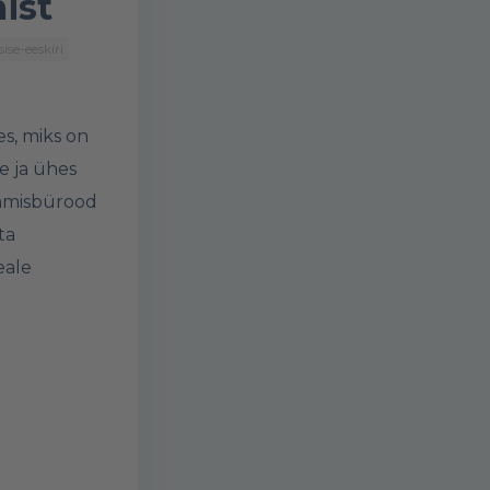
ist
se-eeskiri
es
, miks on
e ja ühes
damisbürood
ta
eale