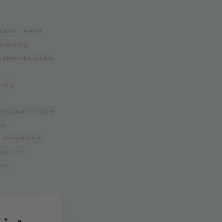
ilanss
e-arve
amismäng
käibemaksuseadus
mine
emaksukohustuslane
oo
sotsiaalmaks
iinimum
ulu